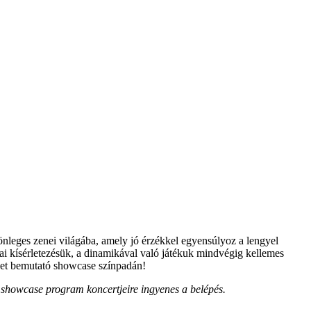
nleges zenei világába, amely jó érzékkel egyensúlyoz a lengyel
kai kísérletezésük, a dinamikával való játékuk mindvégig kellemes
ket bemutató showcase színpadán!
 showcase program koncertjeire ingyenes a belépés.