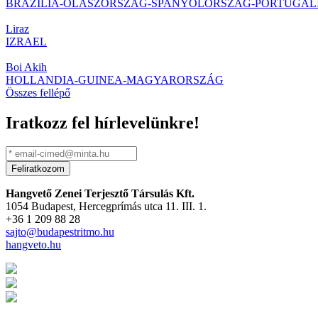
BRAZÍLIA-OLASZORSZÁG-SPANYOLORSZÁG-PORTUGÁL
Liraz
IZRAEL
Boi Akih
HOLLANDIA-GUINEA-MAGYARORSZÁG
Összes fellépő
Iratkozz fel hírlevelünkre!
Hangvető Zenei Terjesztő Társulás Kft.
1054 Budapest, Hercegprímás utca 11. III. 1.
+36 1 209 88 28
sajto@budapestritmo.hu
hangveto.hu