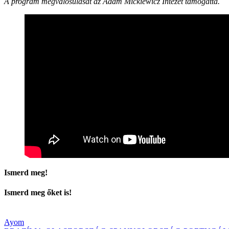
A program megvalósulását az Adam Mickiewicz Intézet támogatta.
Ismerd meg!
Ismerd meg őket is!
Ayom