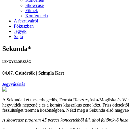
Koncertek
Showcase
Filmek
Konferencia
A fesztiválról
Fókuszban
Jegyek
Sajtó
Sekunda*
LENGYELORSZÁG
04.07. Csütörtök | Szimpla Kert
Jegyvásárlás
A Sekunda két mesterhegedűs, Dorota Błaszczyńska-Mogilska és Wiola 
hegyvidék népzenéje és a kortárs klasszikus zene közt. Friss ötletekt
feszültséget teremt a közönségben. Nézd meg a Sekunda első magyaro
A showcase program 45 perces koncertekből áll, ahol feltörekvő haza